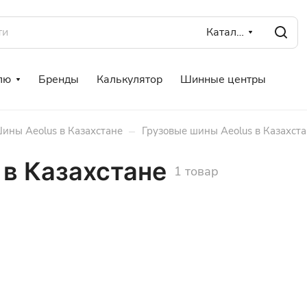
Каталог
лю
Бренды
Калькулятор
Шинные центры
–
ины Aeolus в Казахстане
Грузовые шины Aeolus в Казахст
 в Казахстане
1 товар