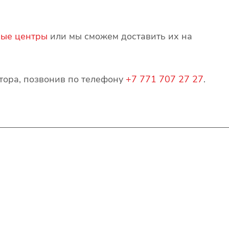
ые центры
или мы сможем доставить их на
атора, позвонив по телефону
+7 771 707 27 27
.
Контакты
+7(707)627-27-27
im@shinline.kz