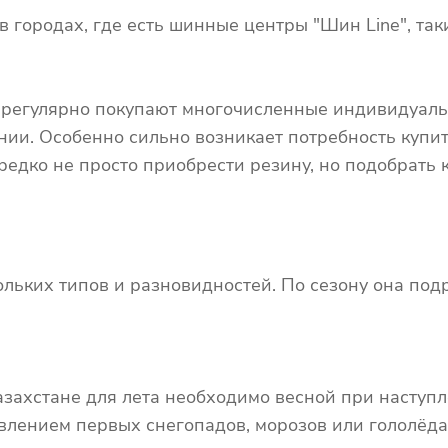
 городах, где есть шинные центры "Шин Line", таки
х регулярно покупают многочисленные индивидуал
ии. Особенно сильно возникает потребность купи
редко не просто приобрести резину, но подобрать
льких типов и разновидностей. По сезону она подр
Казахстане для лета необходимо весной при наступ
влением первых снегопадов, морозов или гололёда