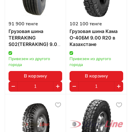
91 900 тенге
102 100 тенге
Грузовая шина
Грузовая шина Кама
TERRAKING
О-40БМ 9.00 R20 в
S02(TERRAKING) 9.00
Казахстане
R22.5 136/134M в
Казахстане
Привезем из другого 
Привезем из другого 
города
города
В корзину
В корзину