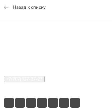
Назад к списку
Интернет-магазин
Покупателю
О компании
Помощь
Контакты
+7(707)627-27-27
im@shinline.kz