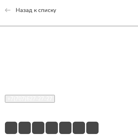
Назад к списку
Интернет-магазин
Покупателю
О компании
Помощь
Контакты
+7(707)627-27-27
im@shinline.kz