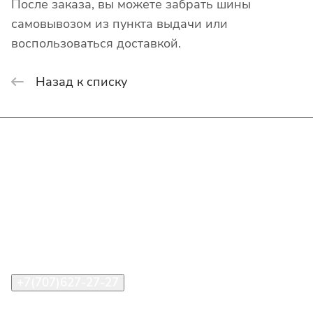
После заказа, вы можете забрать шины
самовывозом из пункта выдачи или
воспользоваться доставкой.
Назад к списку
Интернет-магазин
Покупателю
О компании
Помощь
Контакты
+7(707)627-27-27
im@shinline.kz