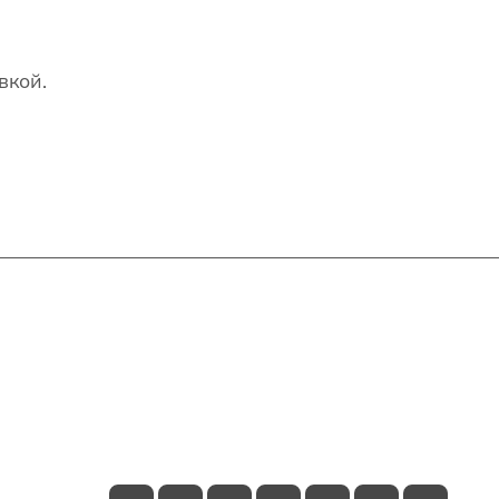
вкой.
Контакты
+7(707)627-27-27
im@shinline.kz