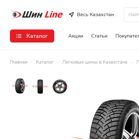
Весь Казахстан
Каталог
Акции
Статьи
Покупате
–
–
–
Главная
Каталог
Легковые шины в Казахстане
Л