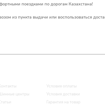
фортными поездками по дорогам Казахстана!
озом из пункта выдачи или воспользоваться доста
О компании
Помощь
Контакты
Условия оплаты
Шинные центры
Условия доставки
Статьи
Гарантия на товар