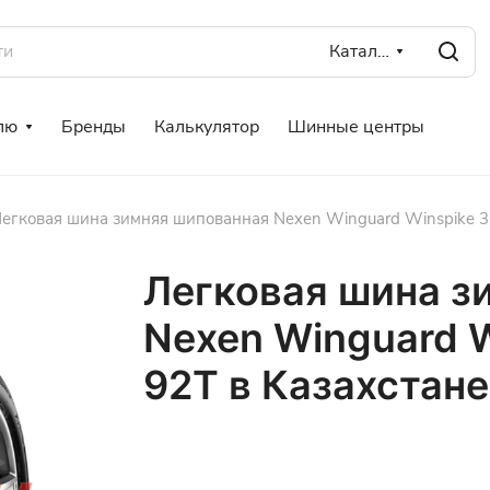
Каталог
лю
Бренды
Калькулятор
Шинные центры
егковая шина зимняя шипованная Nexen Winguard Winspike 3 
Легковая шина з
Nexen Winguard W
92T в Казахстане