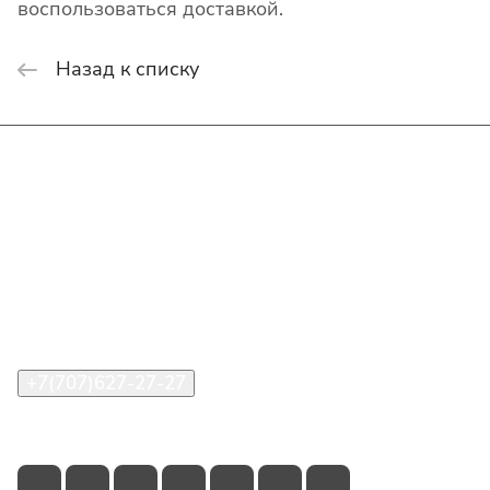
воспользоваться доставкой.
Назад к списку
Интернет-магазин
Покупателю
О компании
Помощь
Контакты
+7(707)627-27-27
im@shinline.kz