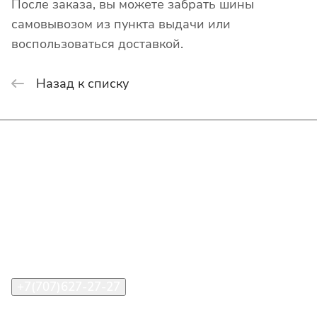
После заказа, вы можете забрать шины
самовывозом из пункта выдачи или
воспользоваться доставкой.
Назад к списку
Интернет-магазин
Покупателю
О компании
Помощь
Контакты
+7(707)627-27-27
im@shinline.kz