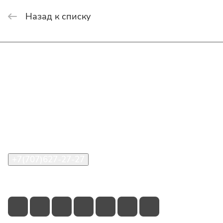
Назад к списку
Интернет-магазин
Покупателю
О компании
Помощь
Контакты
+7(707)627-27-27
im@shinline.kz