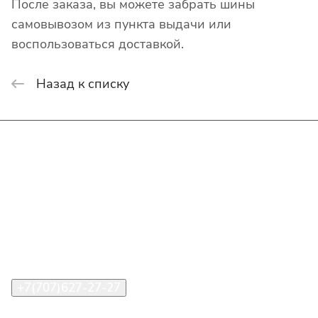
После заказа, вы можете забрать шины
самовывозом из пункта выдачи или
воспользоваться доставкой.
Назад к списку
Интернет-магазин
Покупателю
О компании
Помощь
Контакты
+7(707)627-27-27
im@shinline.kz