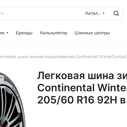
Каталог
лю
Бренды
Калькулятор
Шинные центры
егковая шина зимняя нешипованная Continental WinterContact
Легковая шина з
Continental Wint
205/60 R16 92H в