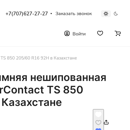
+7(707)627-27-27
Заказать звонок
Войти
 TS 850 205/60 R16 92H в Казахстане
имняя нешипованная
erContact TS 850
 Казахстане