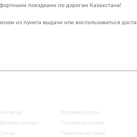
фортными поездками по дорогам Казахстана!
озом из пункта выдачи или воспользоваться доста
О компании
Помощь
Контакты
Условия оплаты
Шинные центры
Условия доставки
Статьи
Гарантия на товар