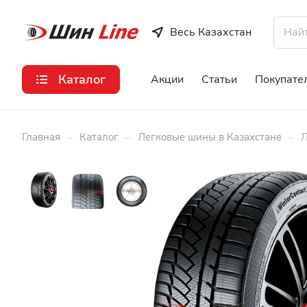
Весь Казахстан
Каталог
Акции
Статьи
Покупате
–
–
–
Главная
Каталог
Легковые шины в Казахстане
Л