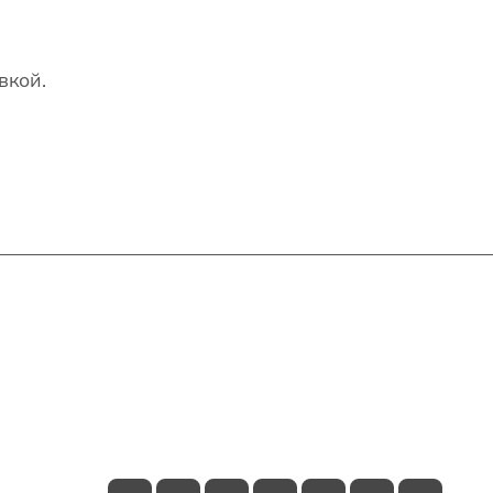
вкой.
Контакты
+7(707)627-27-27
im@shinline.kz