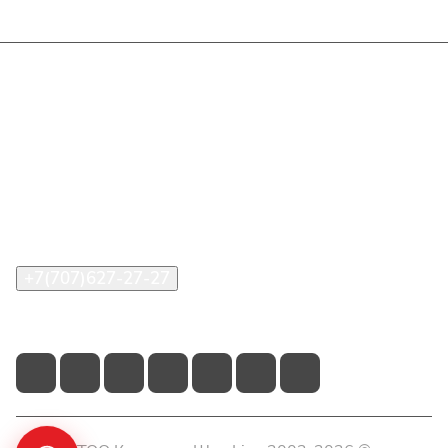
Интернет-магазин
Покупателю
О компании
Помощь
Контакты
+7(707)627-27-27
im@shinline.kz