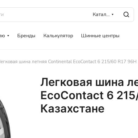
Каталог
лю
Бренды
Калькулятор
Шинные центры
егковая шина летняя Continental EcoContact 6 215/60 R17 96H
Легковая шина ле
EcoContact 6 215
Казахстане