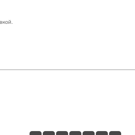
вкой.
Контакты
+7(707)627-27-27
im@shinline.kz