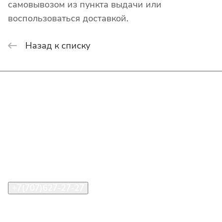
самовывозом из пункта выдачи или
воспользоваться доставкой.
Назад к списку
Интернет-магазин
Покупателю
О компании
Помощь
Контакты
+7(707)627-27-27
im@shinline.kz