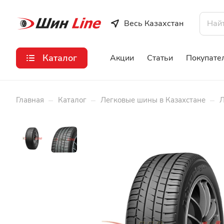
Весь Казахстан
Каталог
Акции
Статьи
Покупате
–
–
–
Главная
Каталог
Легковые шины в Казахстане
Л