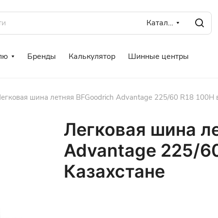
Каталог
лю
Бренды
Калькулятор
Шинные центры
егковая шина летняя BFGoodrich Advantage 225/60 R18 100H 
Легковая шина л
Advantage 225/60
Казахстане