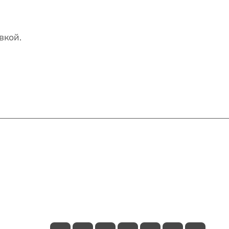
вкой.
Контакты
+7(707)627-27-27
im@shinline.kz