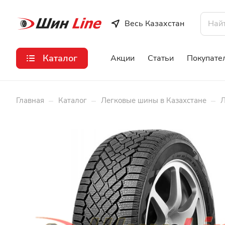
Весь Казахстан
Каталог
Акции
Статьи
Покупате
–
–
–
Главная
Каталог
Легковые шины в Казахстане
Л