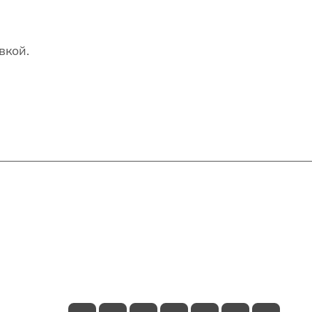
вкой.
Контакты
+7(707)627-27-27
im@shinline.kz