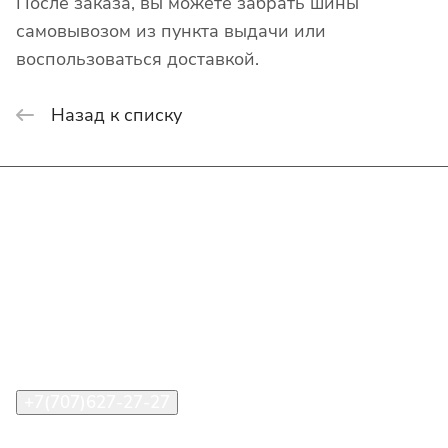
После заказа, вы можете забрать шины
самовывозом из пункта выдачи или
воспользоваться доставкой.
Назад к списку
Интернет-магазин
Покупателю
О компании
Помощь
Контакты
+7(707)627-27-27
im@shinline.kz