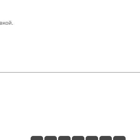
вкой.
Контакты
+7(707)627-27-27
im@shinline.kz