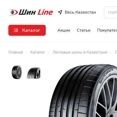
Весь Казахстан
Каталог
Акции
Статьи
Покупате
–
–
–
Главная
Каталог
Легковые шины в Казахстане
Л