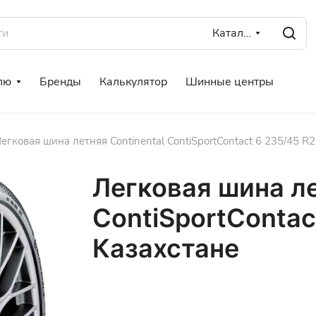
Каталог
лю
Бренды
Калькулятор
Шинные центры
егковая шина летняя Continental ContiSportContact 6 235/45 R
Легковая шина ле
ContiSportContac
Казахстане