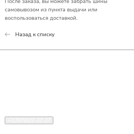
После заказа, вы можете забрать шины
самовывозом из пункта выдачи или
воспользоваться доставкой.
Назад к списку
Интернет-магазин
Покупателю
О компании
Помощь
Контакты
+7(707)627-27-27
im@shinline.kz