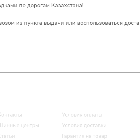
дками по дорогам Казахстана!
озом из пункта выдачи или воспользоваться доста
О компании
Помощь
Контакты
Условия оплаты
Шинные центры
Условия доставки
Статьи
Гарантия на товар