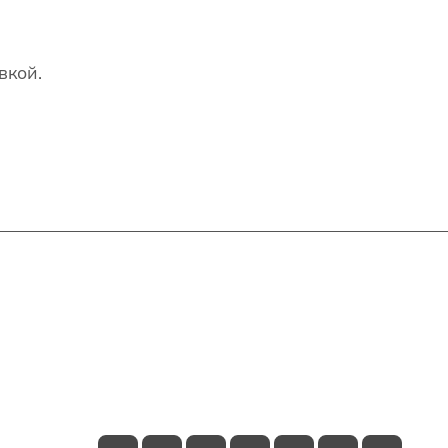
вкой.
Контакты
+7(707)627-27-27
im@shinline.kz