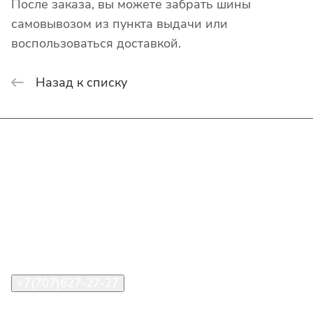
После заказа, вы можете забрать шины
самовывозом из пункта выдачи или
воспользоваться доставкой.
Назад к списку
Интернет-магазин
Покупателю
О компании
Помощь
Контакты
+7(707)627-27-27
im@shinline.kz