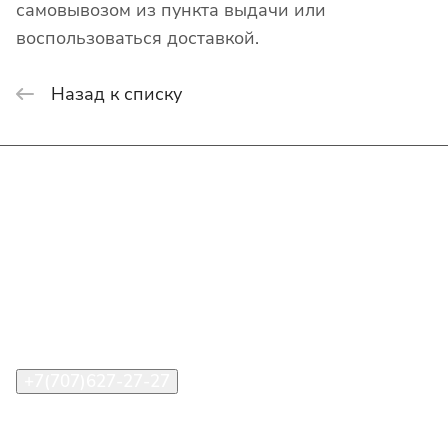
самовывозом из пункта выдачи или
воспользоваться доставкой.
Назад к списку
Интернет-магазин
Покупателю
О компании
Помощь
Контакты
+7(707)627-27-27
im@shinline.kz