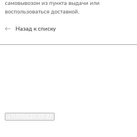
самовывозом из пункта выдачи или
воспользоваться доставкой.
Назад к списку
Интернет-магазин
Покупателю
О компании
Помощь
Контакты
+7(707)627-27-27
im@shinline.kz