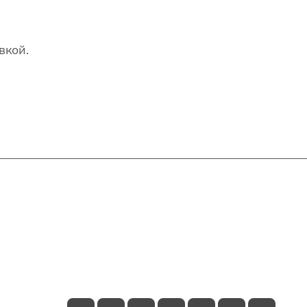
вкой.
Контакты
+7(707)627-27-27
im@shinline.kz