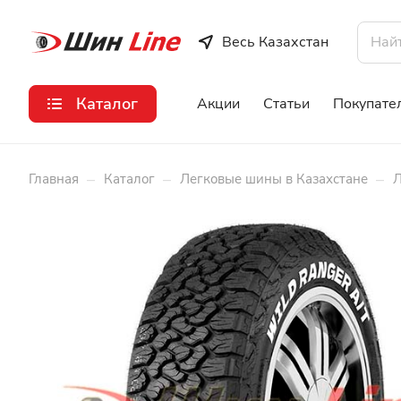
Весь Казахстан
Каталог
Акции
Статьи
Покупате
–
–
–
Главная
Каталог
Легковые шины в Казахстане
Л