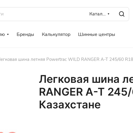
Каталог
лю
Бренды
Калькулятор
Шинные центры
егковая шина летняя Powertrac WILD RANGER A-T 245/60 R18
Легковая шина л
RANGER A-T 245/
Казахстане