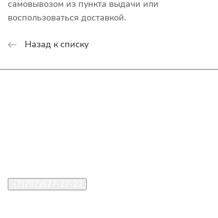
самовывозом из пункта выдачи или
воспользоваться доставкой.
Назад к списку
Интернет-магазин
Покупателю
О компании
Помощь
Контакты
+7(707)627-27-27
im@shinline.kz