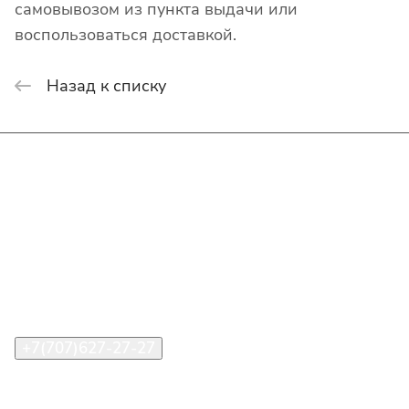
самовывозом из пункта выдачи или
воспользоваться доставкой.
Назад к списку
Интернет-магазин
Покупателю
О компании
Помощь
Контакты
+7(707)627-27-27
im@shinline.kz