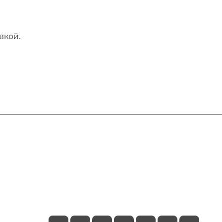
вкой.
Контакты
+7(707)627-27-27
im@shinline.kz