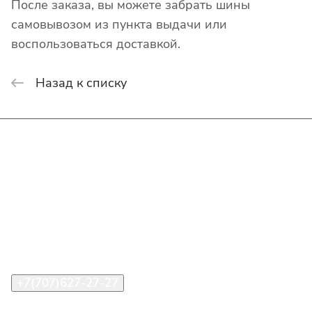
После заказа, вы можете забрать шины
самовывозом из пункта выдачи или
воспользоваться доставкой.
Назад к списку
Интернет-магазин
Покупателю
О компании
Помощь
Контакты
+7(707)627-27-27
im@shinline.kz