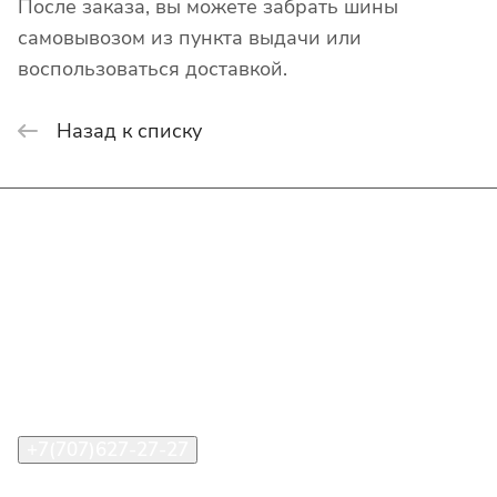
После заказа, вы можете забрать шины
самовывозом из пункта выдачи или
воспользоваться доставкой.
Назад к списку
Интернет-магазин
Покупателю
О компании
Помощь
Контакты
+7(707)627-27-27
im@shinline.kz