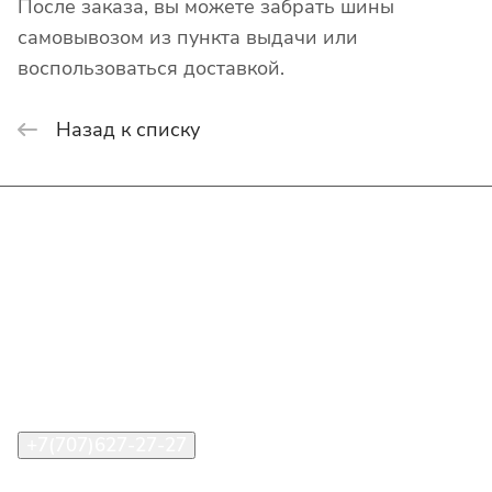
После заказа, вы можете забрать шины
самовывозом из пункта выдачи или
воспользоваться доставкой.
Назад к списку
Интернет-магазин
Покупателю
О компании
Помощь
Контакты
+7(707)627-27-27
im@shinline.kz