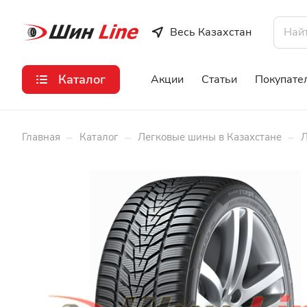
Весь Казахстан
Каталог
Акции
Статьи
Покупате
–
–
–
Главная
Каталог
Легковые шины в Казахстане
Л