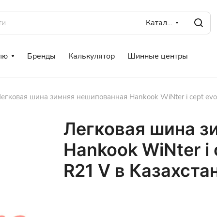
Каталог
лю
Бренды
Калькулятор
Шинные центры
егковая шина зимняя нешипованная Hankook WiNter i cept ev
Легковая шина з
Hankook WiNter i
R21 V в Казахста