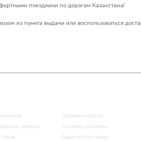
фортными поездками по дорогам Казахстана!
озом из пункта выдачи или воспользоваться доста
О компании
Помощь
Контакты
Условия оплаты
Шинные центры
Условия доставки
Статьи
Гарантия на товар