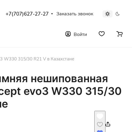
+7(707)627-27-27
Заказать звонок
Войти
o3 W330 315/30 R21 V в Казахстане
имняя нешипованная
 cept evo3 W330 315/30
не