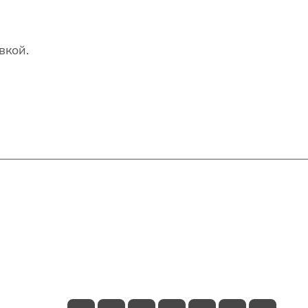
вкой.
Контакты
+7(707)627-27-27
im@shinline.kz