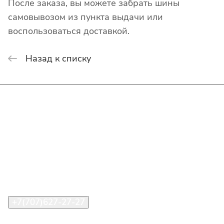
После заказа, вы можете забрать шины
самовывозом из пункта выдачи или
воспользоваться доставкой.
Назад к списку
Интернет-магазин
Покупателю
О компании
Помощь
Контакты
+7(707)627-27-27
im@shinline.kz