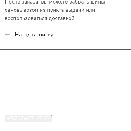
После заказа, вы можете забрать шины
самовывозом из пункта выдачи или
воспользоваться доставкой.
Назад к списку
Интернет-магазин
Покупателю
О компании
Помощь
Контакты
+7(707)627-27-27
im@shinline.kz