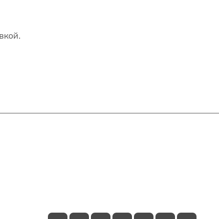
вкой.
Контакты
+7(707)627-27-27
im@shinline.kz