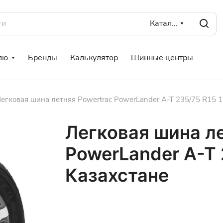
Каталог
лю
Бренды
Калькулятор
Шинные центры
егковая шина летняя Powertrac PowerLander A-T 235/75 R15 1
Легковая шина ле
PowerLander A-T 
Казахстане