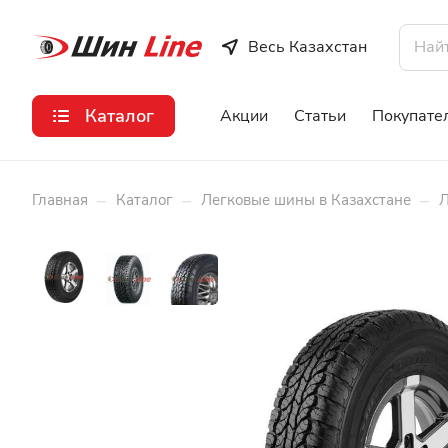
Весь Казахстан
Каталог
Акции
Статьи
Покупате
–
–
–
Главная
Каталог
Легковые шины в Казахстане
Л