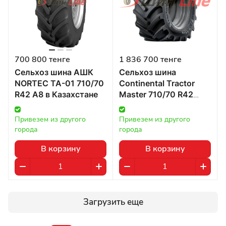
700 800 тенге
1 836 700 тенге
Сельхоз шина АШК
Сельхоз шина
NORTEC TA-01 710/70
Continental Tractor
R42 А8 в Казахстане
Master 710/70 R42
173/176D/A8 в
Казахстане
Привезем из другого 
Привезем из другого 
города
города
В корзину
В корзину
Загрузить еще