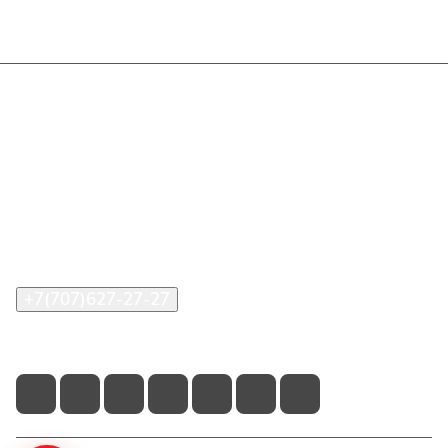
Интернет-магазин
Покупателю
О компании
Помощь
Контакты
+7(707)627-27-27
im@shinline.kz