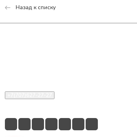
Назад к списку
Интернет-магазин
Покупателю
О компании
Помощь
Контакты
+7(707)627-27-27
im@shinline.kz