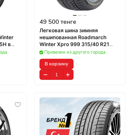
49 500 тенге
Легковая шина зимняя
inter
нешипованная Roadmarch
5H в
Winter Xpro 999 315/40 R21
115H в Казахстане
рода
Привезем из другого города
В корзину