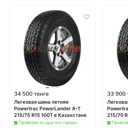
34 500 тенге
33 900 
Легковая шина летняя
Легкова
Powertrac PowerLander A-T
Powertr
215/75 R15 100T в Казахстане
Привезем из другого города
Привезе