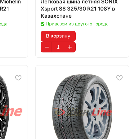
Michelin
Легковая шина летняя SONIX
 R21
Xsport S8 325/30 R21 108Y в
Казахстане
рода
Привезем из другого города
В корзину