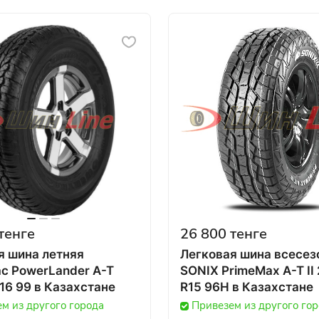
тенге
26 800 тенге
я шина летняя
Легковая шина всесез
ac PowerLander A-T
SONIX PrimeMax A-T II
215/70 R16 99 в Казахстане
R15 96H в Казахстане
м из другого города
Привезем из другого го