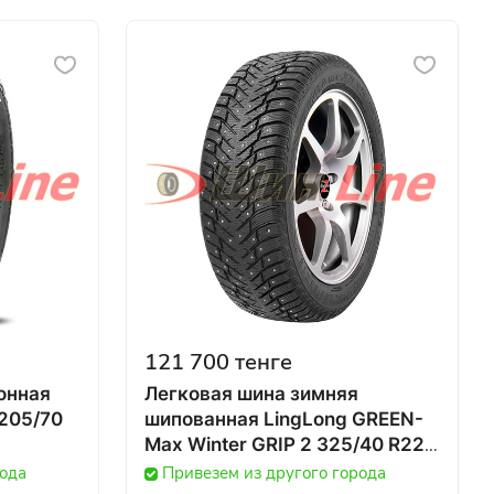
121 700 тенге
онная
Легковая шина зимняя
 205/70
шипованная LingLong GREEN-
Max Winter GRIP 2 325/40 R22
114T в Казахстане
рода
Привезем из другого города