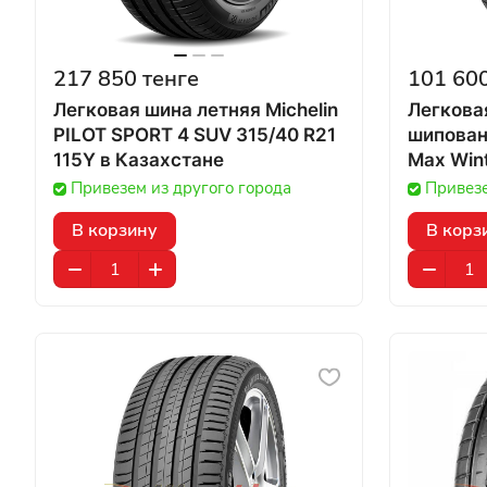
217 850 тенге
101 600
Легковая шина летняя Michelin
Легкова
PILOT SPORT 4 SUV 315/40 R21
шипован
115Y в Казахстане
Max Wint
115T
Привезем из другого города
Привезе
В корзину
В корз