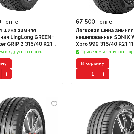
 тенге
67 500 тенге
я шина зимняя
Легковая шина зимняя
ная LingLong GREEN-
нешипованная SONIX W
er GRIP 2 315/40 R21
Xpro 999 315/40 R21 11
 в Казахстане
Казахстане
м из другого города
Привезем из другого го
ину
В корзину