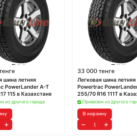
тенге
33 000 тенге
я шина летняя
Легковая шина летняя
ac PowerLander A-T
Powertrac PowerLande
275/65 R17 115 в Казахстане
255/70 R16 111
м из другого города
Привезем из другого го
ину
В корзину