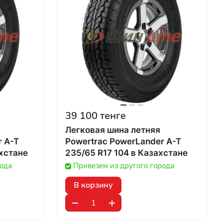
39 100 тенге
Легковая шина летняя
r A-T
Powertrac PowerLander A-T
T в Казахстане
235/65 R17 104 в Казахстане
рода
Привезем из другого города
В корзину