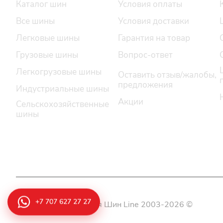
Каталог шин
Условия оплаты
западными
резиновых
Все шины
Условия доставки
Использ
внедорожн
Легковые шины
Гарантия на товар
изготовле
Среди дос
Грузовые шины
Вопрос-ответ
Достойн
процессов
Легкогрузовые шины
Оставить отзыв/жалобы,
системе к
предложения
Индустриальные шины
Большой
Акции
Сельскохозяйственные
Подбор ле
также все
шины
Многие ав
фургонах 
Бренды
зимнем и 
Сертифи
сезонной
Оптимал
летние 
сцепление
их разраб
+7 707 627 27 27
© 2026 ТОО Компания Шин Line 2003-2026 ©
свойств и