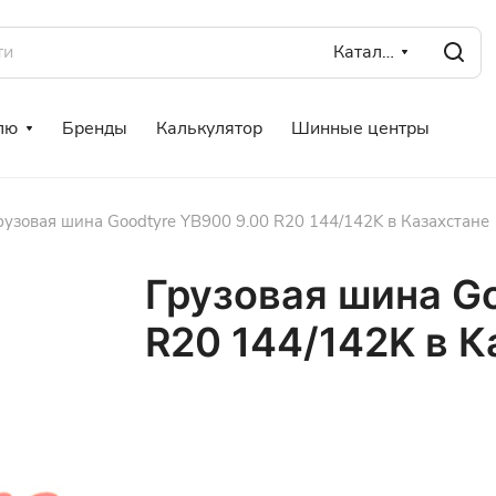
Каталог
лю
Бренды
Калькулятор
Шинные центры
рузовая шина Goodtyre YB900 9.00 R20 144/142K в Казахстане
Грузовая шина G
R20 144/142K в К