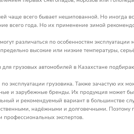
влением первых снегопадов, морозов или гололёда
лей чаще всего бывает нешипованной. Но иногда 
ие всего года. Но их применение зимой рекомендо
е могут различаться по особенностям эксплуатаци
г, предельно высокие или низкие температуры, серь
 для грузовых автомобилей в Казахстане подбираю
по эксплуатации грузовика. Также зачастую их мо
нные и зарубежные бренды. Их продукция может бы
льный и рекомендуемый вариант в большинстве сл
чественными, надёжными и долговечными. Поэтому 
и профессиональных экспертов.