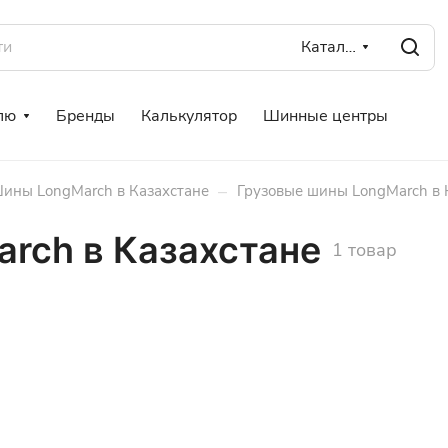
Каталог
лю
Бренды
Калькулятор
Шинные центры
–
ины LongMarch в Казахстане
Грузовые шины LongMarch в 
rch в Казахстане
1 товар