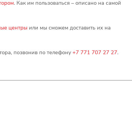
тором
. Как им пользоваться – описано на самой
ые центры
или мы сможем доставить их на
атора, позвонив по телефону
+7 771 707 27 27
.
Контакты
+7(707)627-27-27
im@shinline.kz