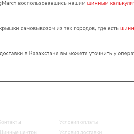
ngMarch воспользовавшись нашим
шинным калькуля
крышки самовывозом из тех городов, где есть
шинн
и доставки в Казахстане вы можете уточнить у опер
О компании
Помощь
Контакты
Условия оплаты
Шинные центры
Условия доставки