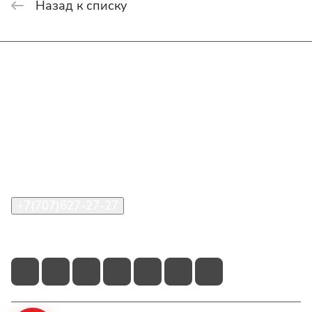
Назад к списку
Интернет-магазин
Покупателю
О компании
Помощь
Контакты
+7(707)627-27-27
im@shinline.kz