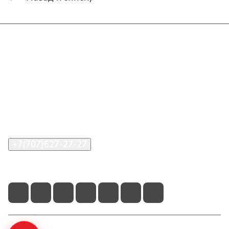
Интернет-магазин
Покупателю
О компании
Помощь
Контакты
+7(707)627-27-27
im@shinline.kz