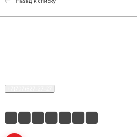
Назад к списку
Интернет-магазин
Покупателю
О компании
Помощь
Контакты
+7(707)627-27-27
im@shinline.kz