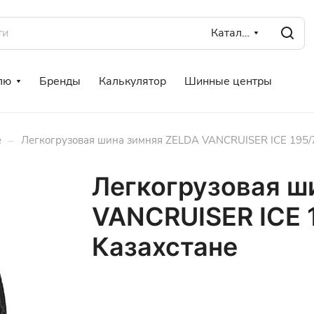
Каталог
лю
Бренды
Калькулятор
Шинные центры
–
е
Легкогрузовая шина зимняя ZELDA VANCRUISER ICE 195/7
Легкогрузовая ш
VANCRUISER ICE 1
Казахстане