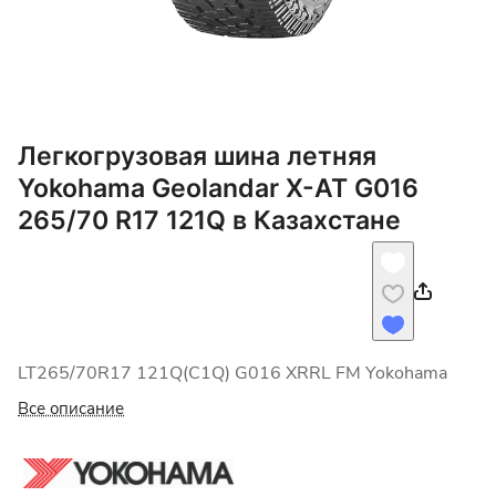
Легкогрузовая шина летняя
Yokohama Geolandar X-AT G016
265/70 R17 121Q в Казахстане
LT265/70R17 121Q(C1Q) G016 XRRL FM Yokohama
Все описание