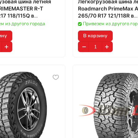
узовая шина летняя
Легкогрузовая шина л
RIMEMASTER R-T
Roadmarch PrimeMax A
17 118/115Q в
265/70 R17 121/118R в
ане
Казахстане
м из другого города
Привезем из другого го
ину
В корзину