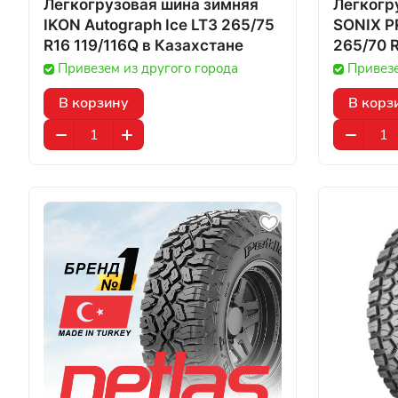
Легкогрузовая шина зимняя
Легкогр
IKON Autograph Ice LT3 265/75
SONIX P
R16 119/116Q в Казахстане
265/70 R
Казахст
Привезем из другого города
Привезе
В корзину
В корз