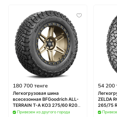
180 700 тенге
54 200 
Легкогрузовая шина
Легкогр
всесезонная BFGoodrich ALL-
ZELDA R
TERRAIN T-A KO3 275/60 R20
265/75 R
119/116S в Казахстане
Казахст
Привезем из другого города
Привезе