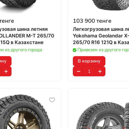
тенге
103 900 тенге
узовая шина летняя
Легкогрузовая шина л
OLLANDER M-T 265/70
Yokohama Geolandar X
R17 118/115Q в Казахстане
265/70 R16 12
м из другого города
Привезем из другого го
ину
В корзину