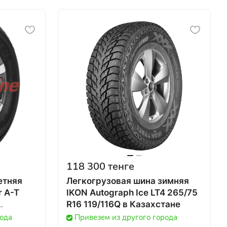
118 300 тенге
етняя
Легкогрузовая шина зимняя
r A-T
IKON Autograph Ice LT4 265/75
R16 119/116Q в Казахстане
рода
Привезем из другого города