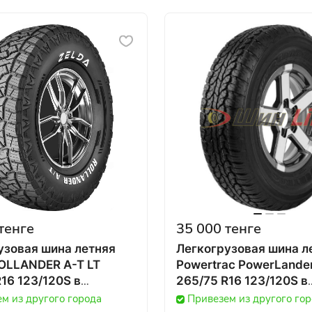
тенге
35 000 тенге
узовая шина летняя
Легкогрузовая шина л
OLLANDER A-T LT
Powertrac PowerLande
16 123/120S в
265/75 R16 123/120S в
ане
Казахстане
м из другого города
Привезем из другого го