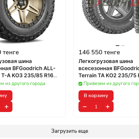
 тенге
146 550 тенге
узовая шина
Легкогрузовая шина
нная BFGoodrich ALL-
всесезонная BFGoodric
 T-A KO3 235/85 R16
Terrain TA KO2 235/75 
120/116S в Казахстане
104/101S в Казахстане
м из другого города
Привезем из другого го
ину
В корзину
Загрузить еще