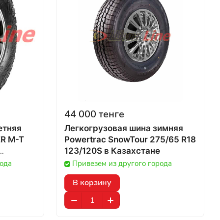
44 000 тенге
етняя
Легкогрузовая шина зимняя
ER M-T
Powertrac SnowTour 275/65 R18
123/120S в Казахстане
рода
Привезем из другого города
В корзину