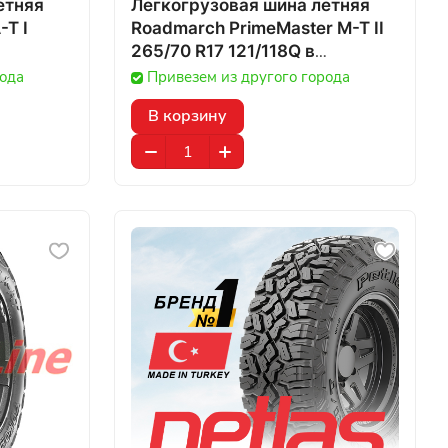
етняя
Легкогрузовая шина летняя
-T I
Roadmarch PrimeMaster M-T II
265/70 R17 121/118Q в
Казахстане
рода
Привезем из другого города
В корзину