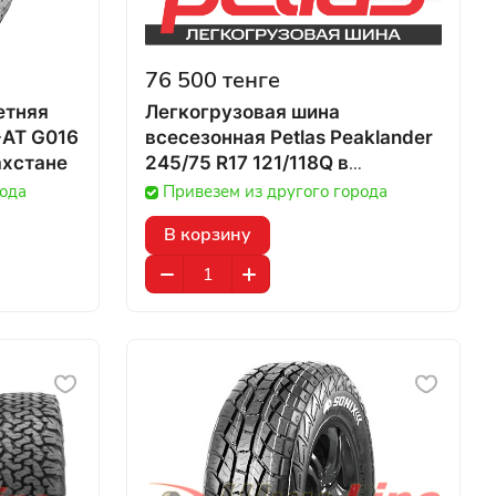
76 500 тенге
етняя
Легкогрузовая шина
-AT G016
всесезонная Petlas Peaklander
1Q в Казахстане
245/75 R17 121/118Q в
Казахстане
рода
Привезем из другого города
В корзину