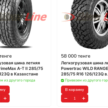
тенге
58 000 тенге
узовая шина летняя
Легкогрузовая шина л
imeMax A-T II 285/75
Powertrac WILD RANG
R16 126/123Q в Казахстане
285/75 R16 126/123Q в
Казахстане
м из другого города
Привезем из другого го
ину
В корзину