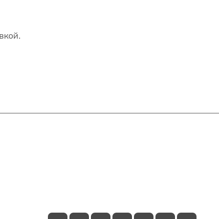
вкой.
Контакты
+7(707)627-27-27
im@shinline.kz