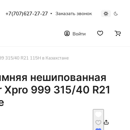
+7(707)627-27-27
Заказать звонок
Войти
99 315/40 R21 115H в Казахстане
имняя нешипованная
 Xpro 999 315/40 R21
е