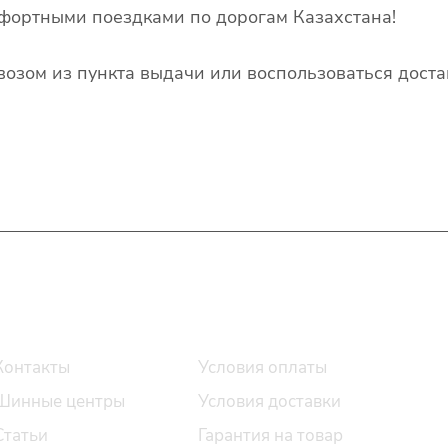
фортными поездками по дорогам Казахстана!
озом из пункта выдачи или воспользоваться доста
О компании
Помощь
Контакты
Условия оплаты
Шинные центры
Условия доставки
Статьи
Гарантия на товар