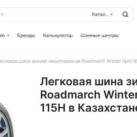
Каталог
лю
Бренды
Калькулятор
Шинные центры
егковая шина зимняя нешипованная Roadmarch Winter Xpro 9
Легковая шина з
Roadmarch Winter
115H в Казахстан