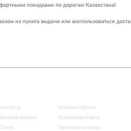
фортными поездками по дорогам Казахстана!
озом из пункта выдачи или воспользоваться доста
О компании
Помощь
Контакты
Условия оплаты
Шинные центры
Условия доставки
Статьи
Гарантия на товар