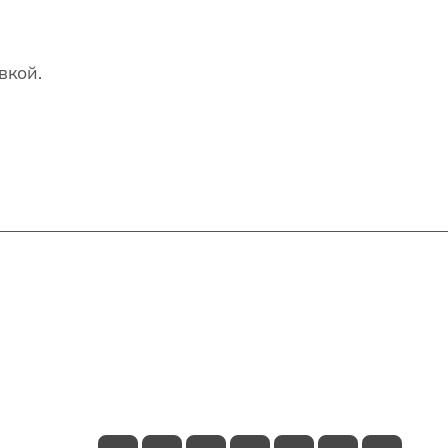
вкой.
Контакты
+7(707)627-27-27
im@shinline.kz