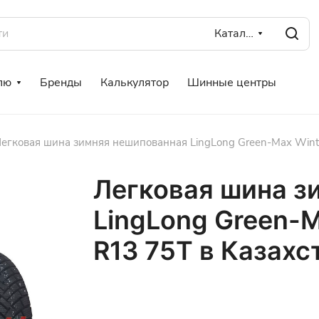
Каталог
лю
Бренды
Калькулятор
Шинные центры
егковая шина зимняя нешипованная LingLong Green-Max Winte
Легковая шина з
LingLong Green-M
R13 75T в Казахс