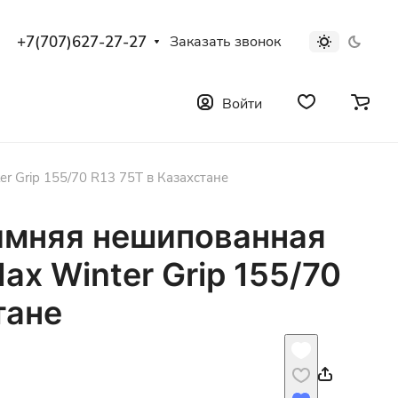
+7(707)627-27-27
Заказать звонок
Войти
r Grip 155/70 R13 75T в Казахстане
имняя нешипованная
ax Winter Grip 155/70
тане