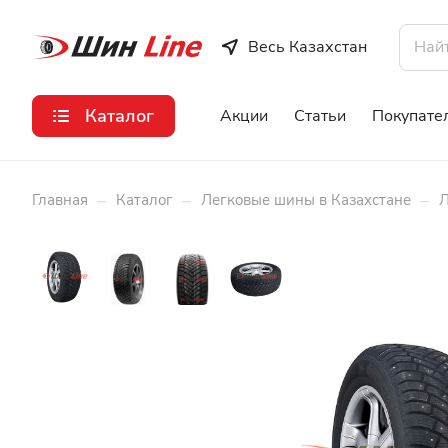
Весь Казахстан
Каталог
Акции
Статьи
Покупате
–
–
–
Главная
Каталог
Легковые шины в Казахстане
Л