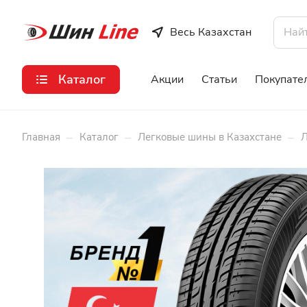
Весь Казахстан
Каталог
Акции
Статьи
Покупате
–
–
–
Главная
Каталог
Легковые шины в Казахстане
Л