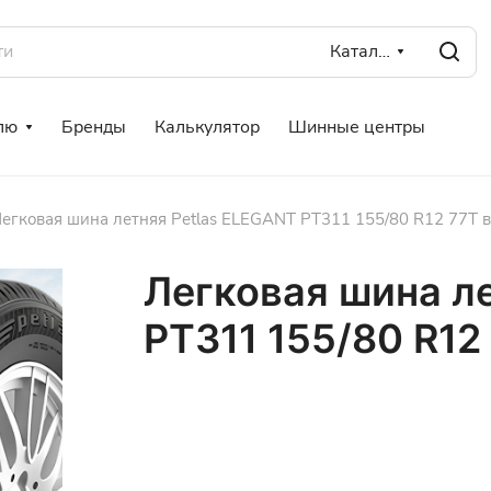
Каталог
лю
Бренды
Калькулятор
Шинные центры
егковая шина летняя Petlas ELEGANT PT311 155/80 R12 77T в
Легковая шина л
PT311 155/80 R12