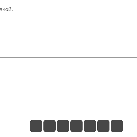
вкой.
Контакты
+7(707)627-27-27
im@shinline.kz