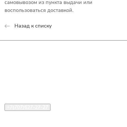
самовывозом из пункта выдачи или
воспользоваться доставкой.
Назад к списку
Интернет-магазин
Покупателю
О компании
Помощь
Контакты
+7(707)627-27-27
im@shinline.kz